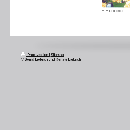
EFH Deggingen
Druckversion
|
Sitemap
© Bernd Liebrich und Renate Liebrich